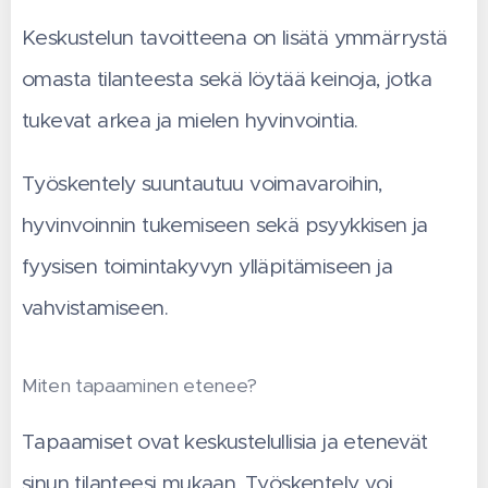
Keskustelun tavoitteena on lisätä ymmärrystä
omasta tilanteesta sekä löytää keinoja, jotka
tukevat arkea ja mielen hyvinvointia.
Työskentely suuntautuu voimavaroihin,
hyvinvoinnin tukemiseen sekä psyykkisen ja
fyysisen toimintakyvyn ylläpitämiseen ja
vahvistamiseen.
Miten tapaaminen etenee?
Tapaamiset ovat keskustelullisia ja etenevät
sinun tilanteesi mukaan. Työskentely voi