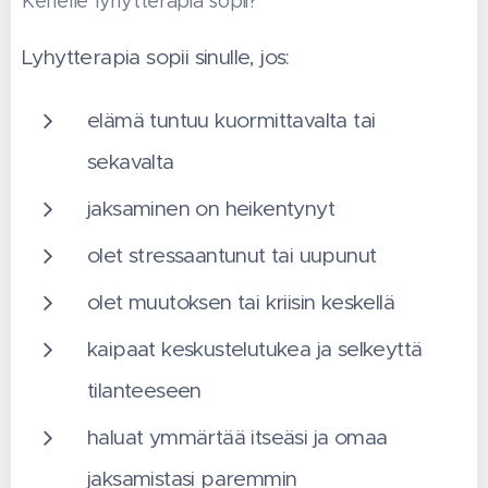
Kenelle
lyhytterapia sopii?
Lyhytterapia sopii sinulle, jos:
elämä tuntuu kuormittavalta tai
sekavalta
jaksaminen on heikentynyt
olet stressaantunut tai uupunut
olet muutoksen tai kriisin keskellä
kaipaat keskustelutukea ja selkeyttä
tilanteeseen
haluat ymmärtää itseäsi ja omaa
jaksamistasi paremmin