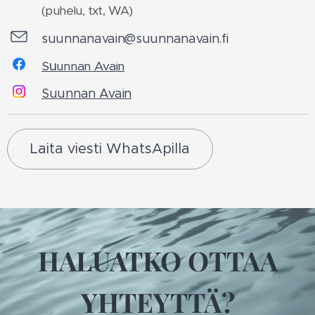
(puhelu, txt, WA)
suunnanavain@suunnanavain.fi
u
S
unnan Avain
Suunnan Avain
Laita viesti WhatsApilla
HALUATKO OTTAA
YHTEYTTÄ?