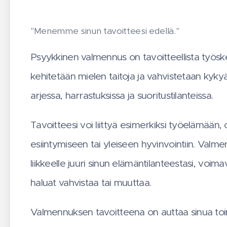
"Menemme sinun tavoitteesi edellä."
Psyykkinen valmennus on tavoitteellista työske
kehitetään mielen taitoja ja vahvistetaan kyk
arjessa, harrastuksissa ja suoritustilanteissa.
Tavoitteesi voi liittyä esimerkiksi työelämään, 
esiintymiseen tai yleiseen hyvinvointiin. Val
liikkeelle juuri sinun elämäntilanteestasi, voimava
haluat vahvistaa tai muuttaa.
Valmennuksen tavoitteena on auttaa sinua t