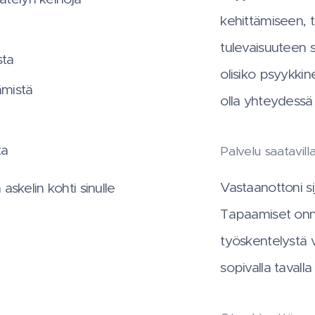
kehittämiseen, 
tulevaisuuteen 
sta
olisiko psyykkin
ämistä
olla yhteydessä 
ta
Palvelu saatavil
Vastaanottoni si
skelin kohti sinulle
Tapaamiset onni
työskentelystä 
sopivalla tavalla