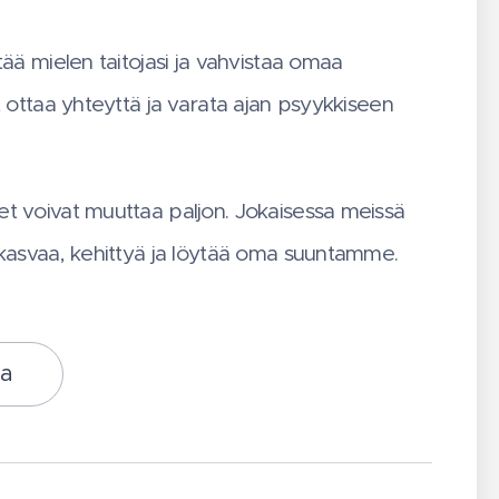
tää mielen taitojasi ja vahvistaa omaa
t ottaa yhteyttä ja varata ajan psyykkiseen
.
t voivat muuttaa paljon.
Jokaisessa meissä
 kasvaa, kehittyä ja löytää oma suuntamme.
ka