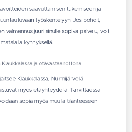
tavoitteiden saavuttamisen tukemiseen ja
suuntautuvaan työskentelyyn. Jos pohdit,
en valmennus juuri sinulle sopiva palvelu, voit
matalalla kynnyksellä.
la Klaukkalassa ja etävastaanottona
jaitsee Klaukkalassa, Nurmijärvellä.
stuvat myös etäyhteydellä. Tarvittaessa
voidaan sopia myös muulla tilanteeseen