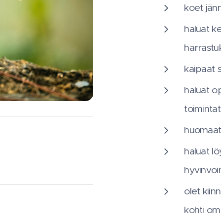
koet jänn
haluat ke
harrastu
kaipaat s
haluat o
toiminta
huomaat,
haluat lö
hyvinvoin
olet kii
kohti omi