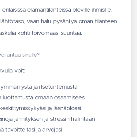
rilaisissa elämäntilanteissa oleville ihmisille.
e lähtötaso, vaan halu pysähtyä oman tilanteen
 askelia kohti toivomaasi suuntaa.
oi antaa sinulle?
ulla voit:
tseymmärrystä ja itsetuntemusta
a luottamusta omaan osaamiseesi
keskittymiskykyäsi ja läsnäoloasi
inoja jännityksen ja stressin hallintaan
ä tavoitteitasi ja arvojasi