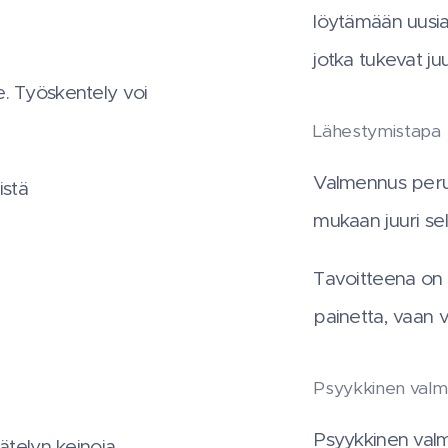
löytämään uusia
jotka tukevat ju
e. Työskentely voi
Lähestymistapa
Valmennus perus
istä
mukaan juuri sel
Tavoitteena on l
painetta, vaan v
Psyykkinen valme
Psyykkinen valm
äätelyn keinoja