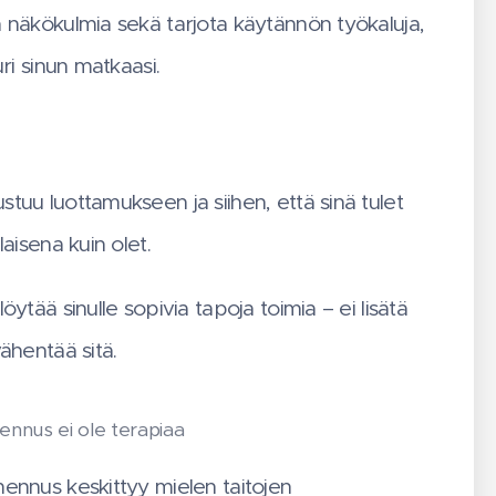
 näkökulmia sekä tarjota käytännön työkaluja,
uri sinun matkaasi.
tuu luottamukseen ja siihen, että sinä tulet
laisena kuin olet.
öytää sinulle sopivia tapoja toimia – ei lisätä
ähentää sitä.
nnus ei ole terapiaa
ennus keskittyy mielen taitojen