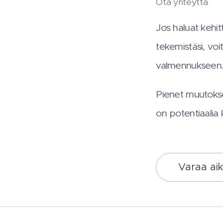
Ota yhteyttä
Jos haluat kehit
tekemistäsi, voi
valmennukseen
Pienet muutokse
on potentiaalia
Varaa ai