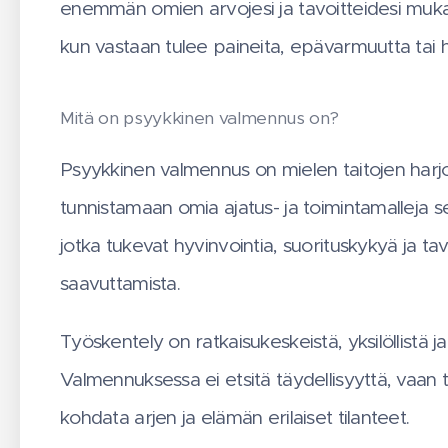
enemmän omien arvojesi ja tavoitteidesi mukais
kun vastaan tulee paineita, epävarmuutta tai h
Mitä on psyykkinen valmennus on?
Psyykkinen valmennus on mielen taitojen harjo
tunnistamaan omia ajatus- ja toimintamalleja 
jotka tukevat hyvinvointia, suorituskykyä ja ta
saavuttamista.
Työskentely on ratkaisukeskeistä, yksilöllistä j
Valmennuksessa ei etsitä täydellisyyttä, vaan 
kohdata arjen ja elämän erilaiset tilanteet.