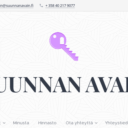
n@suunnanavain.fi
+ 358 40 217 9077
UUNNAN AVA
t
Minusta
Hinnasto
Ota yhteyttä
Yhteystied