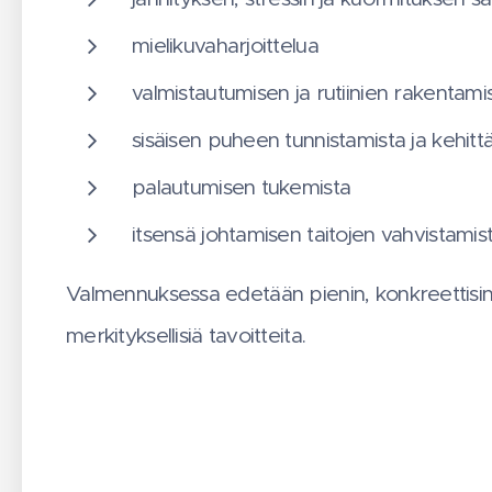
mielikuvaharjoittelua
valmistautumisen ja rutiinien rakentami
sisäisen puheen tunnistamista ja kehitt
palautumisen tukemista
itsensä johtamisen taitojen vahvistamis
Valmennuksessa edetään pienin, konkreettisin a
merkityksellisiä tavoitteita.