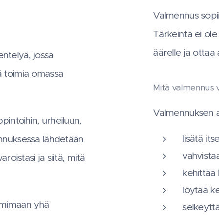
Valmennus sopii e
Tärkeintä ei ol
äärelle ja ottaa
ntelyä, jossa
yä toimia omassa
Mitä valmennus v
Valmennuksen av
opintoihin, urheiluun,
lisätä i
mennuksessa lähdetään
vahvista
roistasi ja siitä, mitä
kehittää 
löytää ke
oimimaan yhä
selkeyttä