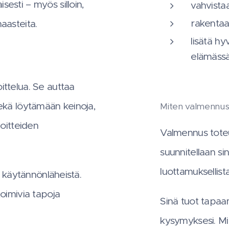
esti – myös silloin,
vahvista
rakentaa 
aasteita.
lisätä hy
elämässä
ittelua. Se auttaa
sekä löytämään keinoja,
Miten valmennu
voitteiden
Valmennus toteu
suunnitellaan s
luottamuksellista
a käytännönläheistä.
toimivia tapoja
Sinä tuot tapaam
kysymyksesi. Min