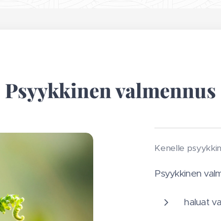
Psyykkinen valmennus
Kenelle psyykki
Psyykkinen valme
haluat va