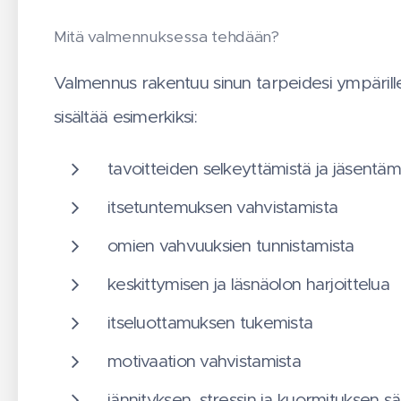
Mitä valmennuksessa tehdään?
Valmennus rakentuu sinun tarpeidesi ympärill
sisältää esimerkiksi:
tavoitteiden selkeyttämistä ja jäsentäm
itsetuntemuksen vahvistamista
omien vahvuuksien tunnistamista
keskittymisen ja läsnäolon harjoittelua
itseluottamuksen tukemista
motivaation vahvistamista
jännityksen, stressin ja kuormituksen s