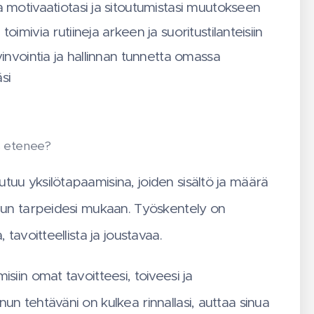
a motivaatiotasi ja sitoutumistasi muutokseen
toimivia rutiineja arkeen ja suoritustilanteisiin
vinvointia ja hallinnan tunnetta omassa
si
s etenee?
tuu yksilötapaamisina, joiden sisältö ja määrä
inun tarpeidesi mukaan. Työskentely on
, tavoitteellista ja joustavaa.
isiin omat tavoitteesi, toiveesi ja
un tehtäväni on kulkea rinnallasi, auttaa sinua