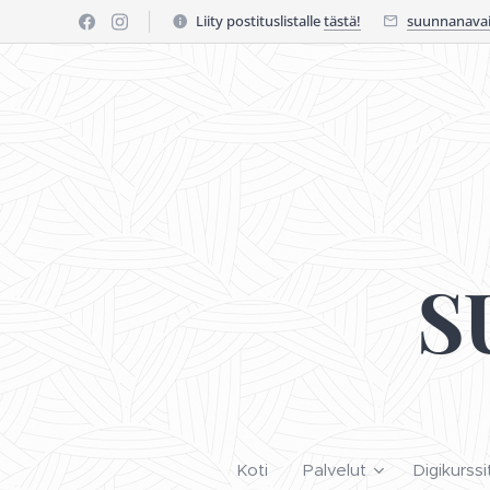
Liity postituslistalle
tästä!
suunnanavai
S
Koti
Palvelut
Digikurssi