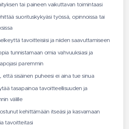
ityksen tai paineen vaikuttavan toimintaasi
hittää suorituskykyäsi työssä, opinnoissa tai
ksissa
elkeyttä tavoitteisiisi ja niiden saavuttamiseen
ppia tunnistamaan omia vahvuuksiasi ja
tapojasi paremmin
 että sisäinen puheesi ei aina tue sinua
ytää tasapainoa tavoitteellisuuden ja
nin välille
nnostunut kehittämään itseäsi ja kasvamaan
a tavoitteitasi