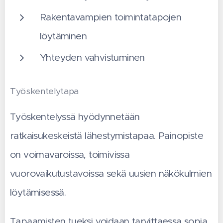
Rakentavampien toimintatapojen
löytäminen
Yhteyden vahvistuminen
Työskentelytapa
Työskentelyssä hyödynnetään
ratkaisukeskeistä lähestymistapaa. Painopiste
on voimavaroissa, toimivissa
vuorovaikutustavoissa sekä uusien näkökulmien
löytämisessä.
Tapaamisten tueksi voidaan tarvittaessa sopia