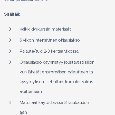
Sisältää:
Kaikki digikurssin materiaalit
6 viikon intensiivinen ohjausjakso
Palaute/tuki 2-3 kertaa viikossa.
Ohjausjakso käynnistyy joustavasti silloin,
kun lähetät ensimmäisen palautteen tai
kysymyksen – eli silloin, kun olet valmis
aloittamaan.
Materiaali käytettävissä 3 kuukauden
ajan.