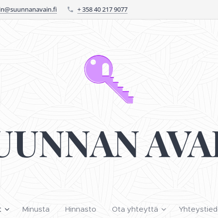
n@suunnanavain.fi
+ 358 40 217 9077
UUNNAN AVA
t
Minusta
Hinnasto
Ota yhteyttä
Yhteystied