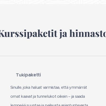
Kurssipaketit ja hinnast
Tuki
paketti
⭐
Sinulle, joka haluat varmistaa, että ymmärrät
omat kaavat ja tunnelukot oikein – ja saada
lempeää suuntaa ja peilausta asiantuntevasta