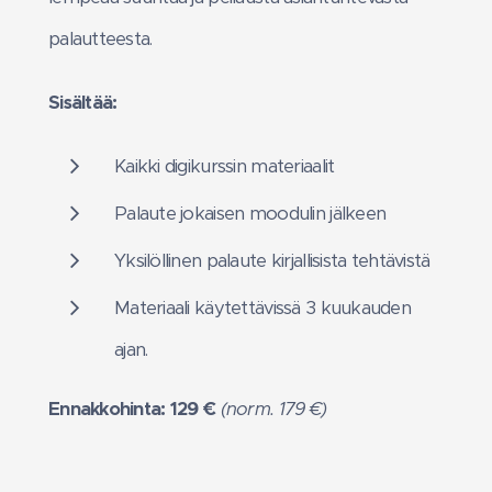
palautteesta.
Sisältää:
Kaikki digikurssin materiaalit
Palaute jokaisen moodulin jälkeen
Yksilöllinen palaute kirjallisista tehtävistä
Materiaali käytettävissä 3 kuukauden
ajan.
Ennakkohinta: 129 €
(norm. 179 €)