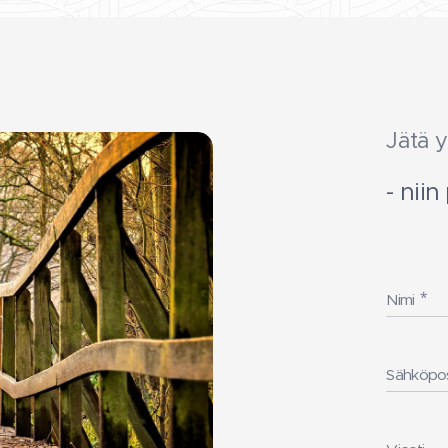
Jätä y
- nii
Nimi
Sähköpos