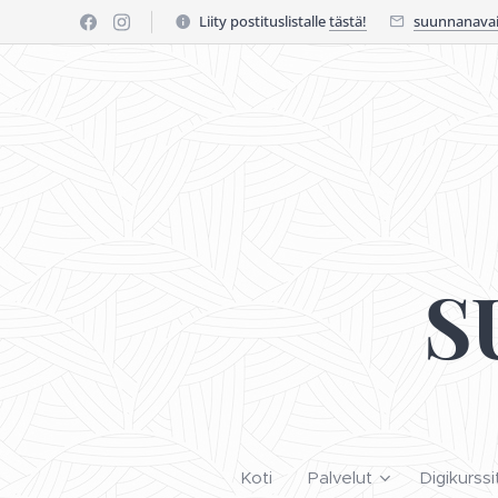
Liity postituslistalle
tästä!
suunnanavai
S
Koti
Palvelut
Digikurssi