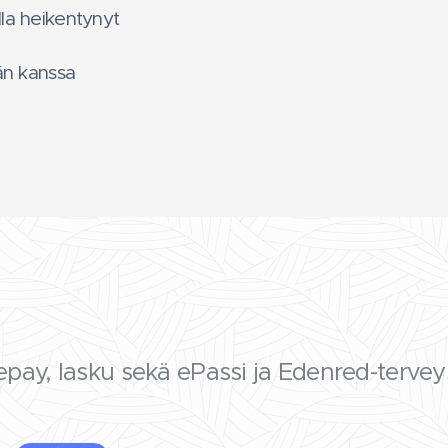
la heikentynyt
män kanssa 💜
epay, lasku sekä ePassi ja Edenred-tervey