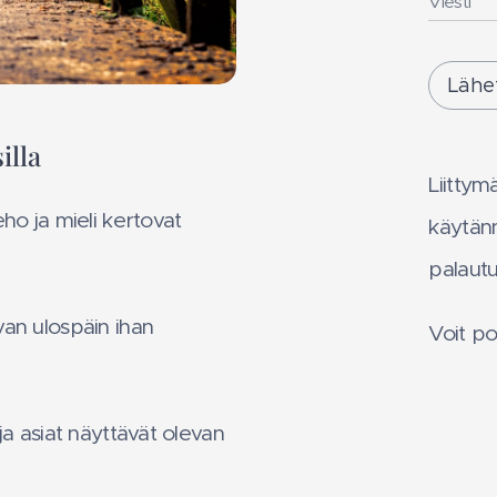
Viesti
Lähe
silla
Liittymä
eho ja mieli kertovat
käytän
palautu
van ulospäin ihan
Voit poi
ja asiat näyttävät olevan