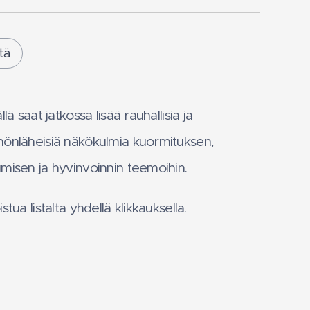
tä
llä saat jatkossa lisää rauhallisia ja
nönläheisiä näkökulmia kuormituksen,
misen ja hyvinvoinnin teemoihin.
stua listalta yhdellä klikkauksella.