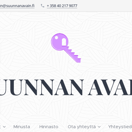
n@suunnanavain.fi
+ 358 40 217 9077
UUNNAN AVA
t
Minusta
Hinnasto
Ota yhteyttä
Yhteystied